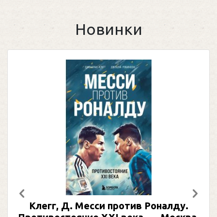
Новинки
Предыдущий
След
Клегг, Д. Месси против Роналду.