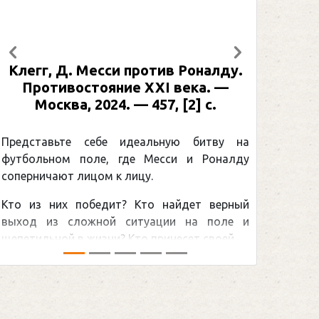
Предыдущий
Следующий
Клегг, Д. Месси против Роналду.
Рабине
Противостояние XXI века. —
: иллю
Москва, 2024. — 457, [2] с.
Москва
[2] 
Представьте себе идеальную битву на
футбольном поле, где Месси и Роналду
Погоня
соперничают лицом к лицу.
снайпер
Кто из них победит? Кто найдет верный
принадл
выход из сложной ситуации на поле и
Гретцки,
щепетильной в жизни? Кто принесет своей ...
хоккейна
сезоном Н