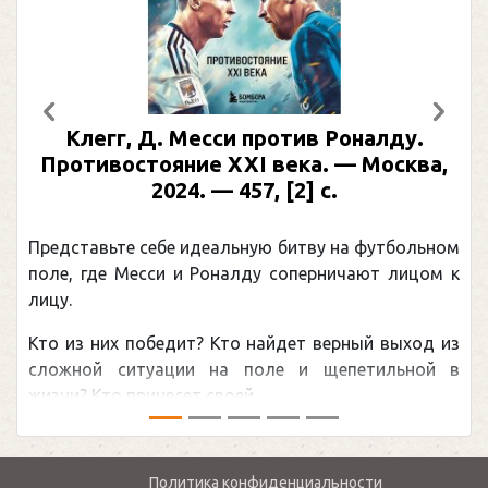
Предыдущий
След
Клегг, Д. Месси против Роналду.
Противостояние XXI века. — Москва,
2024. — 457, [2] с.
Представьте себе идеальную битву на футбольном
поле, где Месси и Роналду соперничают лицом к
лицу.
Кто из них победит? Кто найдет верный выход из
сложной ситуации на поле и щепетильной в
жизни? Кто принесет своей ...
Политика конфиденциальности