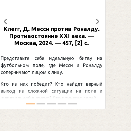
Предыдущий
Следующий
Клегг, Д. Месси против Роналду.
Противостояние XXI века. —
Москва, 2024. — 457, [2] с.
Представьте себе идеальную битву на
футбольном поле, где Месси и Роналду
соперничают лицом к лицу.
Кто из них победит? Кто найдет верный
выход из сложной ситуации на поле и
щепетильной в жизни? Кто принесет своей ...