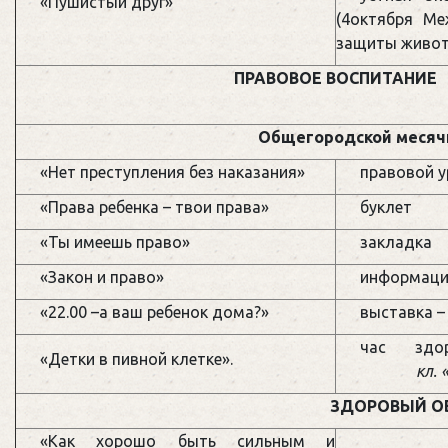
«Пушистый друг»
(4октября М
защиты живот
ПРАВОВОЕ 
Общегородской месяч
«Нет преступления без наказания»
правовой у
«Права ребенка – твои права»
буклет
«Ты имеешь право»
закладка
«Закон и право»
информаци
«22.00 –а ваш ребенок дома?»
выставка –
час здо
«Детки в пивной клетке».
кл. 
ЗДОРОВЫЙ О
«Как хорошо быть сильным и