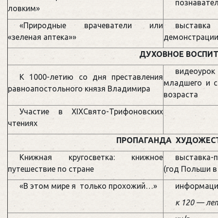
познавател
ловким»
«Природные врачеватели или
выстав
«зеленая аптека»»
демонстрации
ДУХОВНОЕ ВОСПИ
видеоу
К 1000-летию со дня преставления
младшего и с
равноапостольного князя Владимира
возраста
Участие в XIXСвято-Трифоновских
чтениях
ПРОПАГАНДА ХУДОЖЕС
Книжная кругосветка: книжное
выставк
путешествие по стране
(год Польши в
«В этом мире я только прохожий…»
информаци
к 120 — ле