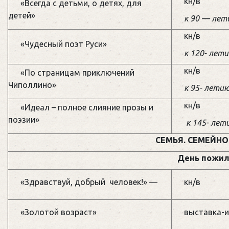
кн/в
«Всегда с детьми, о детях, для
детей»
к 90 — лет
кн/в
«Чудесный поэт Руси»
к 120- лет
кн/в
«По страницам приключений
Чиполлино»
к 95- лети
кн/в
«Идеал – полное слияние прозы и
поэзии»
к 145- лет
СЕМЬЯ. СЕМЕЙНО
День пожи
«Здравствуй, добрый человек!» —
кн/в
«Золотой возраст»
выставка-