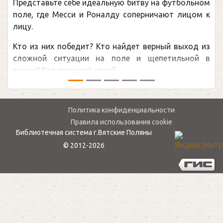
ом
Погоня Александра Овечкина за снайперским
 к
рекордом НХЛ, который принадлежит великому
канадцу Уэйну Гретцки, — едва ли не самая
из
обсуждаемая хоккейная тема последних лет в
 в
мире.Перед сезоном Национальной хоккейной лиги
— ...
Политика конфиденциальности
Правила использования cookie
Библиотечная система г.Вятские Поляны
© 2012-2026