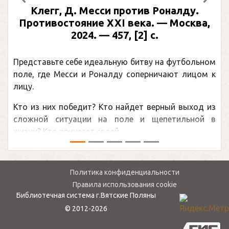
Предыдущий
След
Клегг, Д. Месси против Роналду.
Противостояние XXI века. — Москва,
2024. — 457, [2] с.
Представьте себе идеальную битву на футбольном
поле, где Месси и Роналду соперничают лицом к
лицу.
Кто из них победит? Кто найдет верный выход из
сложной ситуации на поле и щепетильной в
жизни? Кто принесет своей ...
Политика конфиденциальности
Правила использования cookie
Библиотечная система г.Вятские Поляны
© 2012-2026