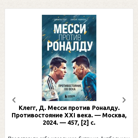
Предыдущий
След
Клегг, Д. Месси против Роналду.
Раби
отивостояние XXI века. — Москва,
илл
2024. — 457, [2] с.
Москва
(П