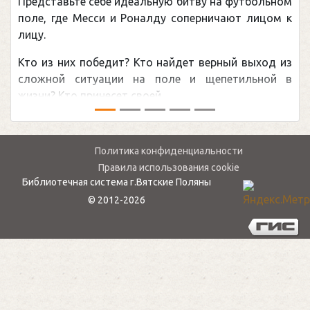
ставьте себе идеальную битву на футбольном
Погоня 
, где Месси и Роналду соперничают лицом к
рекордо
канадцу
из них победит? Кто найдет верный выход из
обсужда
ной ситуации на поле и щепетильной в
мире.Пер
? Кто принесет своей ...
— ...
Политика конфиденциальности
Правила использования cookie
Библиотечная система г.Вятские Поляны
© 2012-2026