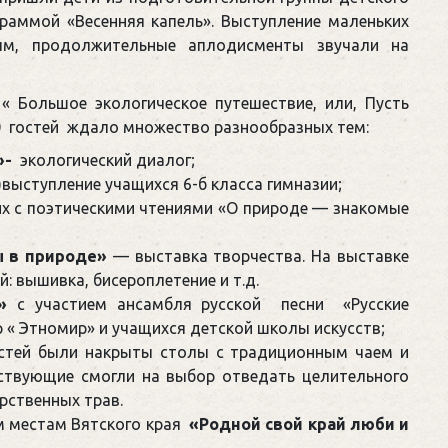
раммой «Весенняя капель». Выступление маленьких
ым, продолжительные аплодисменты звучали на
« Большое экологическое путешествие, или, Пусть
00 гостей ждало множество разнообразных тем:
»-
экологический диалог;
)выступление учащихся 6-б класса гимназии;
 с поэтическими чтениями «О природе — знакомые
ы в природе»
— выставка творчества. На выставке
: вышивка, бисероплетение и т.д.
»
с участием ансамбля русской песни «Русские
 « Этномир» и учащихся детской школы искусств;
стей были накрыты столы с традиционным чаем и
ствующие смогли на выбор отведать целительного
рственных трав.
м местам Вятского края
«Родной свой край люби и