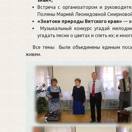
знай»;
Встреча с организатором и руководи
Поляны Марией Леонидовной Смирновой
«Знатоки природы Вятского края»
— в
Музыкальный конкурс угадай мелоди
угадать песни о цветах и спеть их; и мног
Все темы были объединены единым посы
живем.