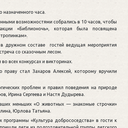
 назначенного часа.
нными возможностями собрались в 10 часов, чтобы
акции «Библионочь», которая была посвящена
 тропинкам».
 в дружном составе гостей ведущая мероприятия
стреча со сказочным лесом.
во всех конкурсах и викторинах.
 праву стал Захаров Алексей, которому вручили
огических проблем и правил поведения на природе
ов, Ирина Сергеева и Настя Дудырева.
 наших меньших «О животных — знакомые строчки»
алина, Юрлова Татьяна.
х программы «Культура добрососедства» в гости к
ришли дети из подготовительной группы детского