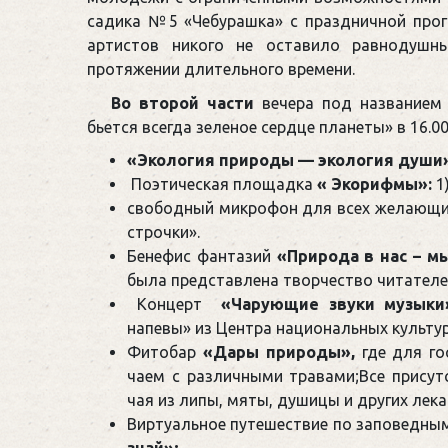
садика №5 «Чебурашка» с праздничной прог
артистов никого не оставило равнодушн
протяжении длительного времени.
Во второй части
вечера под названием 
бьется всегда зеленое сердце планеты» в 16.
«Экология природы — экология души
Поэтическая площадка
« Экорифмы»:
1
свободный микрофон для всех желающих
строчки».
Бенефис фантазий
«Природа в нас – м
была представлена творчество читателей
Концерт
«Чарующие звуки музыки
напевы» из Центра национальных культур
Фитобар
«Дары природы»,
где для го
чаем с различными травами;Все присут
чая из липы, мяты, душицы и других лека
Виртуальное путешествие по заповедны