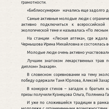
грамотности.
«Библиосумерки» начались еще задолго до
Самые активные молодые люди с ограниче
активно подключиться к всероссийской 
экологической теме и называлась «По лесным
На станции «Лесная аптека», где ждала
Чернышова Ирина Михайловна и состоялась в
Молодые люди очень активно участвовали 
Лучшим знатоком лекарственных трав по
диплом» Знахаря».
В словесном соревновании на тему экол
победу одержали Таня Юрлова, Алексей Захар
В конкурсе стихов – загадок о братьях
призы получили Кузнецова Ольга, Полянина Г
И уже по сложившейся традиции в рамка
молодежи с ограниченными возможностями п