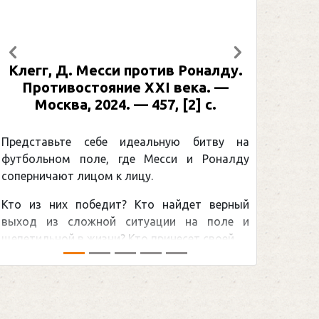
Предыдущий
Следующий
ив Роналду.
Рабинер, И. Я. Александр Ове
I века. —
: иллюстрированная биографи
, [2] с.
Москва, 2024 (макет 2025). — 
[2] с. (Подарочные издания
Спорт)
ьную битву на
сси и Роналду
Погоня Александра Овечкин
снайперским рекордом НХЛ, кот
найдет верный
принадлежит великому канадцу 
ции на поле и
Гретцки, — едва ли не самая обсужд
несет своей ...
хоккейная тема последних лет в мире.
сезоном Национальной хоккейной лиги —