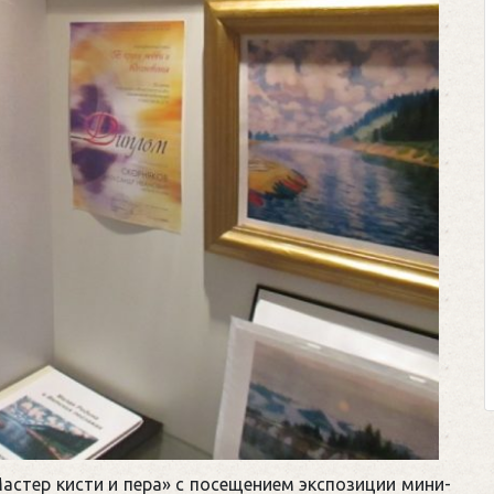
Клегг, Д. Месси прот
Противостояние XX
Москва, 2024. — 457
Представьте себе идеал
футбольном поле, где Ме
соперничают лицом к лицу.
Кто из них победит? Кто 
выход из сложной ситуа
щепетильной в жизни? Кто при
астер кисти и пера» с посещением экспозиции мини-