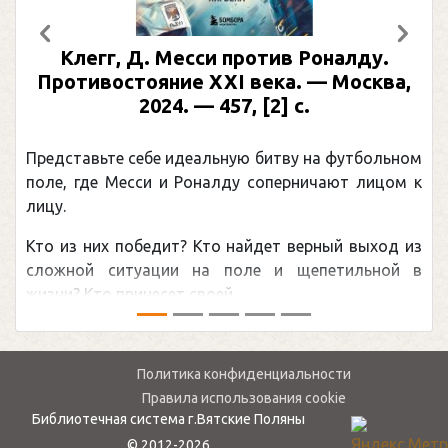
Предыдущий
След
Клегг, Д. Месси против Роналду.
Противостояние XXI века. — Москва,
2024. — 457, [2] с.
Представьте себе идеальную битву на футбольном
поле, где Месси и Роналду соперничают лицом к
лицу.
Кто из них победит? Кто найдет верный выход из
сложной ситуации на поле и щепетильной в
жизни? Кто принесет своей ...
Политика конфиденциальности
Правила использования cookie
Библиотечная система г.Вятские Поляны
© 2012-2026