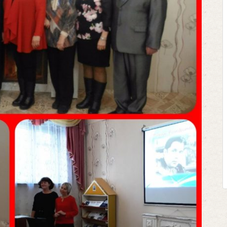
Клегг, Д. 
Противос
Москва, 
Представьте 
футбольном по
соперничают ли
Кто из них по
выход из сло
щепетильной в ж