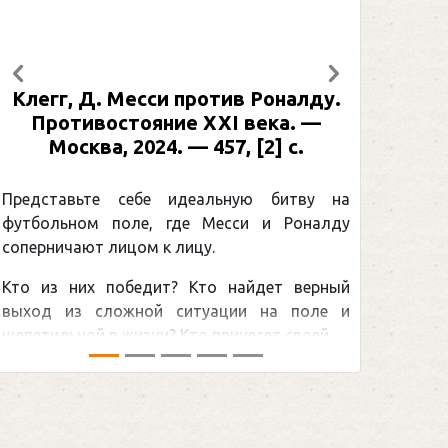
Предыдущий
Следующий
Месси против Роналду.
Рабинер, И. Я. Але
тояние XXI века. —
: иллюстрированная
2024. — 457, [2] с.
Москва, 2024 (макет
[2] с. (Подарочн
Спорт
себе идеальную битву на
ле, где Месси и Роналду
Погоня Александра
цом к лицу.
снайперским рекордо
бедит? Кто найдет верный
принадлежит великом
жной ситуации на поле и
Гретцки, — едва ли не 
изни? Кто принесет своей ...
хоккейная тема последних
сезоном Национальной хок