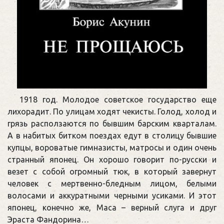
1918 год. Молодое советское государство еще
лихорадит. По улицам ходят чекисты. Голод, холод и
грязь расползаются по бывшим барским кварталам.
А в набитых битком поездах едут в столицу бывшие
купцы, вороватые гимназисты, матросы и один очень
странный японец. Он хорошо говорит по-русски и
везет с собой огромный тюк, в который завернут
человек с мертвенно-бледным лицом, белыми
волосами и аккуратными черными усиками. И этот
японец, конечно же, Маса – верный слуга и друг
Эраста Фандорина…