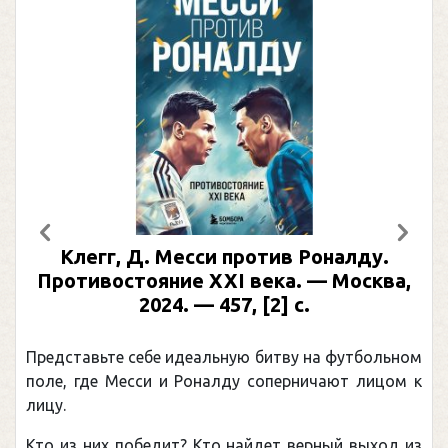
Предыдущий
След
Клегг, Д. Месси против Роналду.
Противостояние XXI века. — Москва,
2024. — 457, [2] с.
Представьте себе идеальную битву на футбольном
поле, где Месси и Роналду соперничают лицом к
лицу.
Кто из них победит? Кто найдет верный выход из