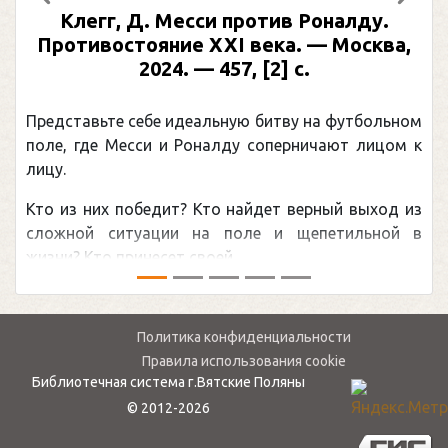
Предыдущий
След
Клегг, Д. Месси против Роналду.
Противостояние XXI века. — Москва,
2024. — 457, [2] с.
Представьте себе идеальную битву на футбольном
поле, где Месси и Роналду соперничают лицом к
лицу.
Кто из них победит? Кто найдет верный выход из
сложной ситуации на поле и щепетильной в
жизни? Кто принесет своей ...
Политика конфиденциальности
Правила использования cookie
Библиотечная система г.Вятские Поляны
© 2012-2026