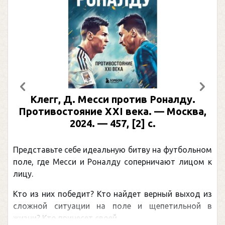
Предыдущий
След
Клегг, Д. Месси против Роналду.
Противостояние XXI века. — Москва,
2024. — 457, [2] с.
Представьте себе идеальную битву на футбольном
поле, где Месси и Роналду соперничают лицом к
лицу.
Кто из них победит? Кто найдет верный выход из
сложной ситуации на поле и щепетильной в
жизни? Кто принесет своей ...