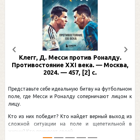
Предыдущий
След
Клегг, Д. Месси против Роналду.
Противостояние XXI века. — Москва,
2024. — 457, [2] с.
Представьте себе идеальную битву на футбольном
поле, где Месси и Роналду соперничают лицом к
лицу.
Кто из них победит? Кто найдет верный выход из
сложной ситуации на поле и щепетильной в
жизни? Кто принесет своей ...