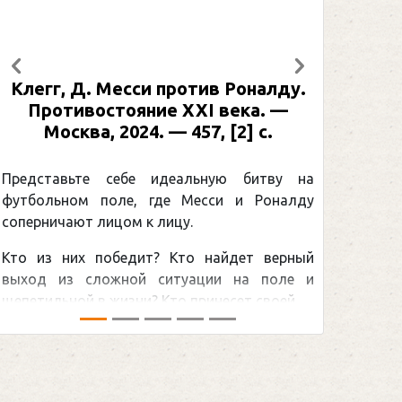
Предыдущий
Следующий
Клегг, Д. Месси против Роналду.
Противостояние XXI века. —
Москва, 2024. — 457, [2] с.
Представьте себе идеальную битву на
футбольном поле, где Месси и Роналду
соперничают лицом к лицу.
Кто из них победит? Кто найдет верный
выход из сложной ситуации на поле и
щепетильной в жизни? Кто принесет своей ...