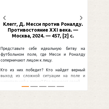
Предыдущий
Следующий
Клегг, Д. Месси против Роналду.
Противостояние XXI века. —
Москва, 2024. — 457, [2] с.
Представьте себе идеальную битву на
футбольном поле, где Месси и Роналду
соперничают лицом к лицу.
Кто из них победит? Кто найдет верный
выход из сложной ситуации на поле и
щепетильной в жизни? Кто принесет своей ...