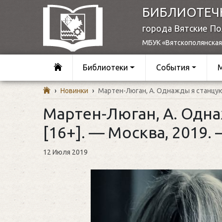
БИБЛИОТЕЧ
города Вятские П
МБУК «Вятскополянская
Библиотеки
События
›
Новинки
›
Мартен-Люган, А. Однажды я станцую д
Мартен-Люган, А. Одна
[16+]. — Москва, 2019. —
12 Июля 2019