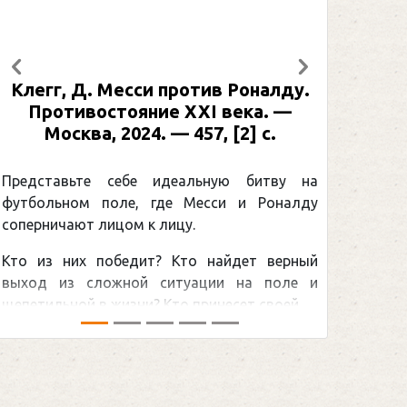
Предыдущий
Следующий
Клегг, Д. Месси против Роналду.
Противостояние XXI века. —
Москва, 2024. — 457, [2] с.
Представьте себе идеальную битву на
футбольном поле, где Месси и Роналду
соперничают лицом к лицу.
Кто из них победит? Кто найдет верный
выход из сложной ситуации на поле и
щепетильной в жизни? Кто принесет своей ...