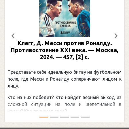
Предыдущий
След
Клегг, Д. Месси против Роналду.
Противостояние XXI века. — Москва,
2024. — 457, [2] с.
Представьте себе идеальную битву на футбольном
поле, где Месси и Роналду соперничают лицом к
лицу.
Кто из них победит? Кто найдет верный выход из
сложной ситуации на поле и щепетильной в
жизни? Кто принесет своей ...