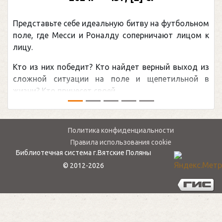
Представьте себе идеальную битву на футбольном
П
поле, где Месси и Роналду соперничают лицом к
р
лицу.
к
Кто из них победит? Кто найдет верный выход из
о
сложной ситуации на поле и щепетильной в
м
жизни? Кто принесет своей ...
—
Политика конфиденциальности
Правила использования cookie
Библиотечная система г.Вятские Поляны
© 2012-2026