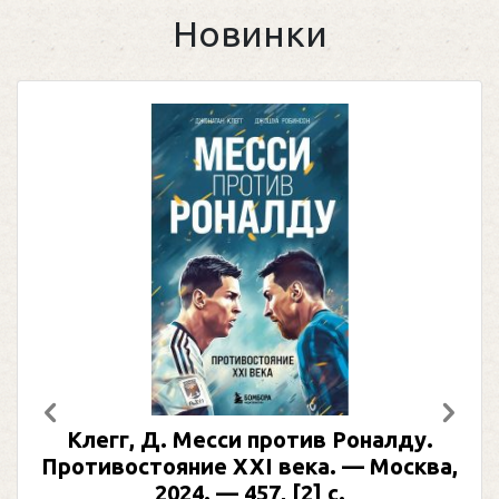
Новинки
Предыдущий
След
Клегг, Д. Месси против Роналду.
Противостояние XXI века. — Москва,
2024. — 457, [2] с.