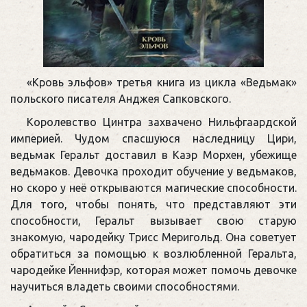
«Кровь эльфов» третья книга из цикла «Ведьмак»
польского писателя Анджея Сапковского.
Королевство Цинтра захвачено Нильфгаардской
империей. Чудом спасшуюся наследницу Цири,
ведьмак Геральт доставил в Каэр Морхен, убежище
ведьмаков. Девочка проходит обучение у ведьмаков,
но скоро у неё открываются магические способности.
Для того, чтобы понять, что представляют эти
способности, Геральт вызывает свою старую
знакомую, чародейку Трисс Меригольд. Она советует
обратиться за помощью к возлюбленной Геральта,
чародейке Йеннифэр, которая может помочь девочке
научиться владеть своими способностями.