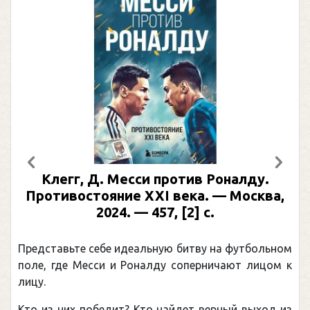
Предыдущий
След
Клегг, Д. Месси против Роналду.
Противостояние XXI века. — Москва,
2024. — 457, [2] с.
Представьте себе идеальную битву на футбольном
поле, где Месси и Роналду соперничают лицом к
лицу.
Кто из них победит? Кто найдет верный выход из