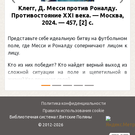
Предыдущий
След
Клегг, Д. Месси против Роналду.
Противостояние XXI века. — Москва,
2024. — 457, [2] с.
Представьте себе идеальную битву на футбольном
поле, где Месси и Роналду соперничают лицом к
лицу.
Кто из них победит? Кто найдет верный выход из
сложной ситуации на поле и щепетильной в
жизни? Кто принесет своей ...
Политика конфиденциальности
Правила использования cookie
Библиотечная система г.Вятские Поляны
© 2012-2026