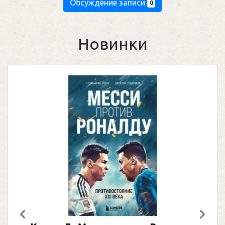
Обсуждение записи
0
Новинки
Предыдущий
След