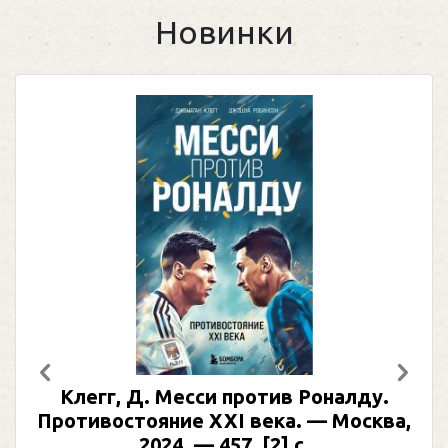
Новинки
Предыдущий
След
Клегг, Д. Месси против Роналду.
Противостояние XXI века. — Москва,
2024. — 457, [2] с.