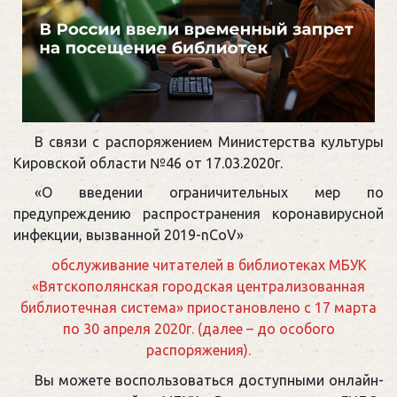
В связи с распоряжением Министерства культуры
Кировской области №46 от 17.03.2020г.
«О введении ограничительных мер по
предупреждению распространения коронавирусной
инфекции, вызванной 2019-nCoV»
обслуживание читателей в библиотеках МБУК
«Вятскополянская городская централизованная
библиотечная система» приостановлено с 17 марта
по 30 апреля 2020г. (далее – до особого
распоряжения).
Вы можете воспользоваться доступными онлайн-