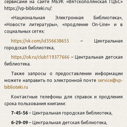
сервисами на сайте МБУК «Вятскополянская ГЦБС»
https://vp-biblioteki.ru/:
«Национальная Электронная Библиотека»,
«Новости литературы», «продление On-Line» и в
социальных сетях:
https://vk.com/id356638655
– Центральная
городская библиотека,
https://ok.ru/club119377666
– Центральная детская
библиотека.
Также запросы о предоставлении информации
можете направить по электронной почте
service@vp-
biblioteki.ru
Контактные телефоны для справок и продления
срока пользования книгами:
7-45-56
– Центральная городская библиотека,
6-29-09
– Центральная детская библиотека,