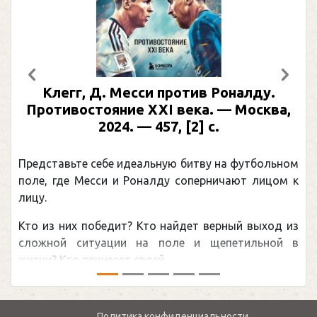
Предыдущий
След
Клегг, Д. Месси против Роналду.
Противостояние XXI века. — Москва,
2024. — 457, [2] с.
Представьте себе идеальную битву на футбольном
поле, где Месси и Роналду соперничают лицом к
лицу.
Кто из них победит? Кто найдет верный выход из
сложной ситуации на поле и щепетильной в
жизни? Кто принесет своей ...
Политика конфиденциальности