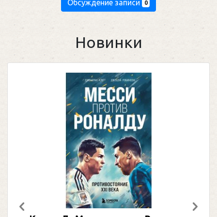
Обсуждение записи
0
Новинки
Предыдущий
След