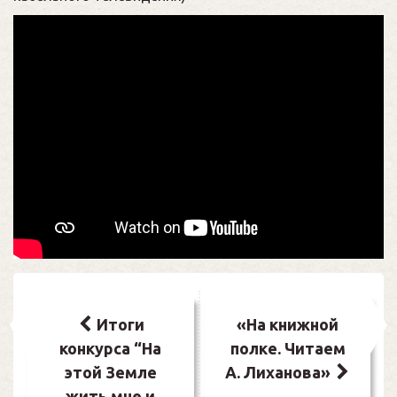
Навигация
по
Итоги
«На книжной
конкурса “На
полке. Читаем
записям
этой Земле
А. Лиханова»
жить мне и