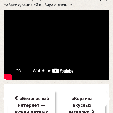
табакокурения «Я выбираю жизнь!»
Навигация
по
«Безопасный
«Корзина
интернет —
вкусных
записям
нужен детям с
загадок»