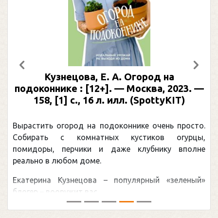
Предыдущий
След
Кузнецова, Е. А. Огород на
подоконнике : [12+]. — Москва, 2023. —
158, [1] с., 16 л. илл. (SpottyKIT)
Вырастить огород на подоконнике очень просто.
Собирать с комнатных кустиков огурцы,
помидоры, перчики и даже клубнику вполне
реально в любом доме.
Екатерина Кузнецова – популярный «зеленый»
блогер – вооружит вас ...