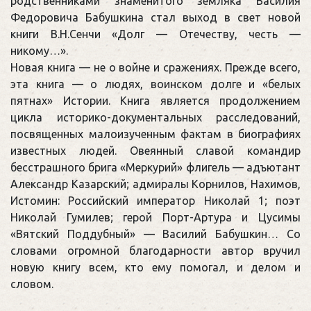
родственниками знаменитого земляка Василия
Федоровича Бабушкина стал выход в свет новой
книги В.Н.Сенчи «Долг — Отечеству, честь —
никому…».
Новая книга — не о войне и сражениях. Прежде всего,
эта книга — о людях, воинском долге и «белых
пятнах» Истории. Книга является продолжением
цикла историко-документальных расследований,
посвященных малоизученным фактам в биографиях
известных людей. Овеянный славой командир
бесстрашного брига «Меркурий» флигель — адъютант
Александр Казарский; адмиралы Корнилов, Нахимов,
Истомин: Российский император Николай 1; поэт
Николай Гумилев; герой Порт-Артура и Цусимы
«Вятский Поддубный» — Василий Бабушкин… Со
словами огромной благодарности автор вручил
новую книгу всем, кто ему помогал, и делом и
словом.