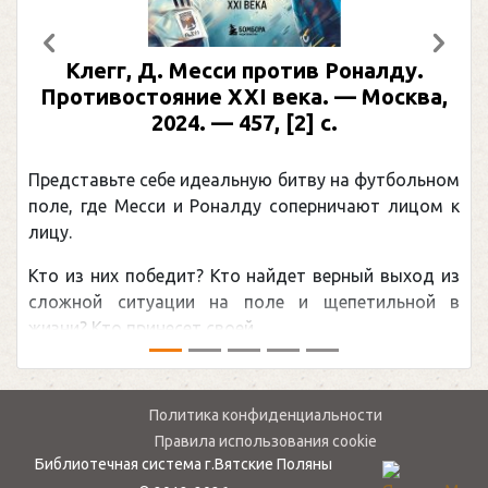
Предыдущий
След
Клегг, Д. Месси против Роналду.
Противостояние XXI века. — Москва,
2024. — 457, [2] с.
Представьте себе идеальную битву на футбольном
поле, где Месси и Роналду соперничают лицом к
лицу.
Кто из них победит? Кто найдет верный выход из
сложной ситуации на поле и щепетильной в
жизни? Кто принесет своей ...
Политика конфиденциальности
Правила использования cookie
Библиотечная система г.Вятские Поляны