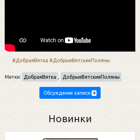
#ДобраяВятка
#ДобрыеВятскиеПоляны
Метки:
ДобраяВятка
,
ДобрыеВятскиеПоляны
Обсуждение записи
0
Новинки