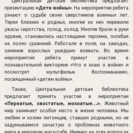
Центральная детская библиотека предлагает
презентацию
«Дети войны»
. На мероприятии ребята
узнают о судьбе своих сверстников военных лет.
Теряя близких и родных, многие из них пережили
ужасы сиротства, голод, холод. Многие брали в руки
оружие, становились настоящими героями, погибая
на полях сражений. Работали в поле, на заводах,
заменив взрослых ушедших воевать. Во время
мероприятия ребята примут участие в
познавательной викторине «Что я знаю о войне» и
посмотрят мультфильм Воспоминание»,
посвященный «детям войны».
Также, Центральная детская библиотека
предлагает принять участие в мероприятии
«Пернатые, хвостатые, мохнатые…»
. Животный
мир занимает особое место в жизни человека. Мы
любим и холим питомцев, ставших родными, но не
задумываемся зачастую о проблемах животного
мира в мировом масштабе. Именно на этих вопросах