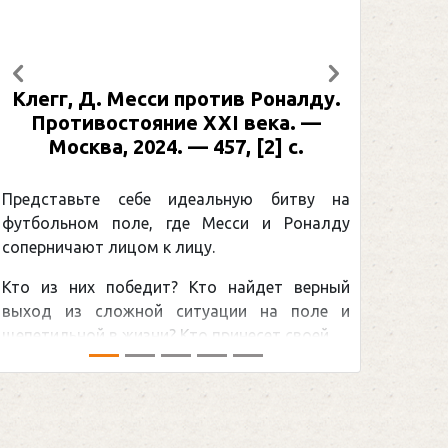
Предыдущий
Следующий
Клегг, Д. Месси против Роналду.
Рабине
Противостояние XXI века. —
: иллю
Москва, 2024. — 457, [2] с.
Москва
[2] 
Представьте себе идеальную битву на
футбольном поле, где Месси и Роналду
Погоня
соперничают лицом к лицу.
снайпер
Кто из них победит? Кто найдет верный
принадл
выход из сложной ситуации на поле и
Гретцки,
щепетильной в жизни? Кто принесет своей ...
хоккейна
сезоном Н