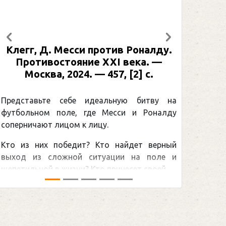
Предыдущий
Следующий
Клегг, Д. Месси против Роналду.
Противостояние XXI века. —
Москва, 2024. — 457, [2] с.
Представьте себе идеальную битву на
футбольном поле, где Месси и Роналду
соперничают лицом к лицу.
Кто из них победит? Кто найдет верный
выход из сложной ситуации на поле и
щепетильной в жизни? Кто принесет своей ...