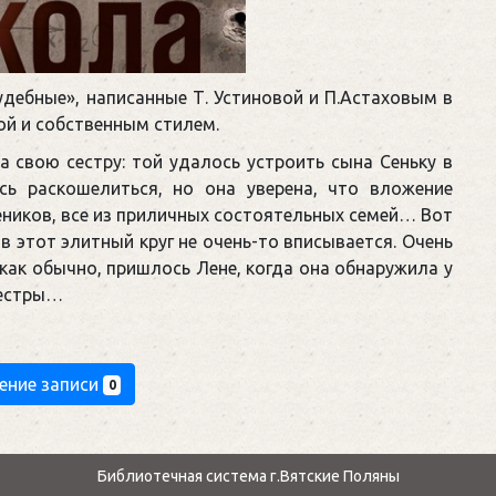
дебные», написанные Т. Устиновой и П.Астаховым в
ой и собственным стилем.
а свою сестру: той удалось устроить сына Сеньку в
сь раскошелиться, но она уверена, что вложение
еников, все из приличных состоятельных семей… Вот
 в этот элитный круг не очень-то вписывается. Очень
как обычно, пришлось Лене, когда она обнаружила у
сестры…
ение записи
0
Библиотечная система г.Вятские Поляны