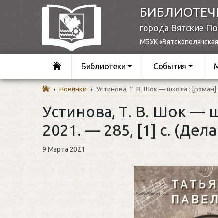
БИБЛИОТЕЧ
города Вятские П
МБУК «Вятскополянская
Библиотеки
События
›
Новинки
›
Устинова, Т. В. Шок — школа : [роман]
Устинова, Т. В. Шок — 
2021. — 285, [1] с. (Дел
9 Марта 2021