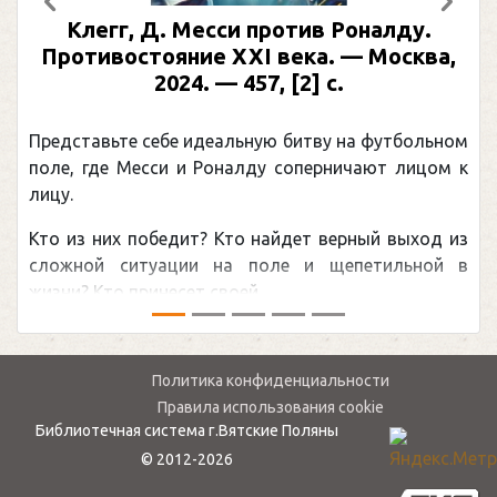
Предыдущий
След
Клегг, Д. Месси против Роналду.
Противостояние XXI века. — Москва,
2024. — 457, [2] с.
Представьте себе идеальную битву на футбольном
поле, где Месси и Роналду соперничают лицом к
лицу.
Кто из них победит? Кто найдет верный выход из
сложной ситуации на поле и щепетильной в
жизни? Кто принесет своей ...
Политика конфиденциальности
Правила использования cookie
Библиотечная система г.Вятские Поляны
© 2012-2026