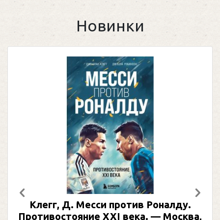
Новинки
Предыдущий
След
Клегг, Д. Месси против Роналду.
Противостояние XXI века. — Москва,