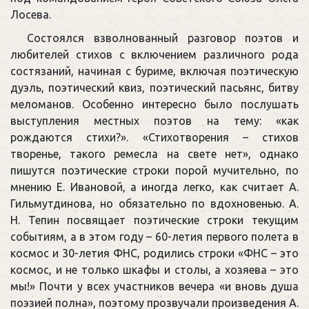
Лосева.
Состоялся взволнованный разговор поэтов и
любителей стихов с включением различного рода
состязаний, начиная с буриме, включая поэтическую
дуэль, поэтический квиз, поэтический пасьянс, битву
меломанов. Особенно интересно было послушать
выступления местных поэтов на тему: «как
рождаются стихи?». «Стихотворения – стихов
творенье, такого ремесла на свете нет», однако
пишутся поэтические строки порой мучительно, по
мнению Е. Ивановой, а иногда легко, как считает А.
Гильмутдинова, но обязательно по вдохновенью. А.
Н. Тепин посвящает поэтические строки текущим
событиям, а в этом году – 60-летия первого полета в
космос и 30-летия ФНС, родились строки «ФНС – это
космос, и не только шкафы и столы, а хозяева – это
мы!» Почти у всех участников вечера «и вновь душа
поэзией полна», поэтому прозвучали произведения А.