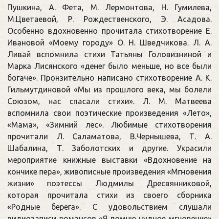
Пушкина, А. Фета, М. Лермонтова, Н. Гумилева,
М.Цветаевой, Р. Рождественского, Э. Асадова.
Особенно вдохновенно прочитала стихотворение Е.
Ивановой «Моему городу» О. Н. Шведчикова. Л. А.
Ливай вспомнила стихи Татьяны Головизниной и
Марка Лисянского «денег было меньше, но все были
богаче». Пронзительно написано стихотворение А. К.
Гильмутдиновой «Мы из прошлого века, мы болели
Союзом, нас спасали стихи». Л. М. Матвеева
вспомнила свои поэтические произведения «Лето»,
«Мама», «Зимний лес». Любимые стихотворения
прочитали Л. Саламатова, В.Чернышева, Т. А.
Шабалина, Т. Заболотских и другие. Украсили
мероприятие книжные выставки «Вдохновение на
кончике пера», живописные произведения «Мгновения
жизни» поэтессы Людмилы Дресвянниковой,
которая прочитала стихи из своего сборника
«Родные берега». С удовольствием слушали
видиозаписи романсов «Я помню чудное мгновение»