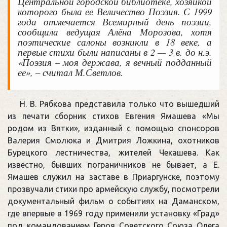
Центральной городской библиотеке, хозяйкой
которого была ее Величество Поэзия. С 1999
года отмечается Всемирный день поэзии,
сообщила ведущая Алёна Морозова, хотя
поэтические салоны возникли в 18 веке, а
первые стихи были написаны в 2 — 3 в. до н.э.
«Поэзия – моя держава, я вечный подданный
ее», – считал М.Светлов.
Н. В. Рябкова представила только что вышедший
из печати сборник стихов Евгения Ямашева «Мы
родом из Вятки», изданный с помощью спонсоров
Валерия Смолюка и Дмитрия Ложкина, охотников
Бурецкого лестничества, жителей Чекашева. Как
известно, бывших пограничников не бывает, а Е.
Ямашев служил на заставе в Приаргунске, поэтому
прозвучали стихи про армейскую службу, посмотрели
документальный фильм о событиях на Даманском,
где впервые в 1969 году применили установку «Град»
под командованием Героя Советского Союза Олега