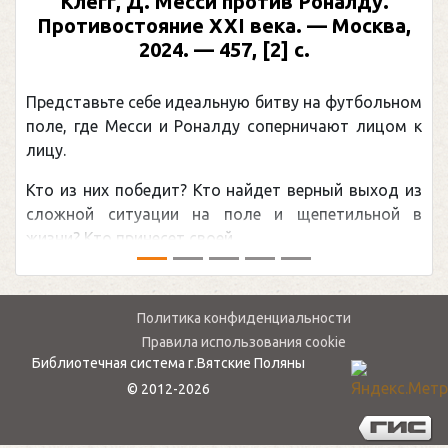
Рабинер, И. Я. Александр Овечкин :
иллюстрированная биография. —
Москва, 2024 (макет 2025). — 133, [2] с.
(Подарочные издания. Спорт)
ом
Погоня Александра Овечкина за снайперским
 к
рекордом НХЛ, который принадлежит великому
канадцу Уэйну Гретцки, — едва ли не самая
из
обсуждаемая хоккейная тема последних лет в
 в
мире.Перед сезоном Национальной хоккейной лиги
— ...
Политика конфиденциальности
Правила использования cookie
Библиотечная система г.Вятские Поляны
© 2012-2026