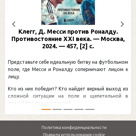
Предыдущий
След
Клегг, Д. Месси против Роналду.
Противостояние XXI века. — Москва,
2024. — 457, [2] с.
Представьте себе идеальную битву на футбольном
поле, где Месси и Роналду соперничают лицом к
лицу.
Кто из них победит? Кто найдет верный выход из
сложной ситуации на поле и щепетильной в
жизни? Кто принесет своей ...
Политика конфиденциальности
Правила использования cookie