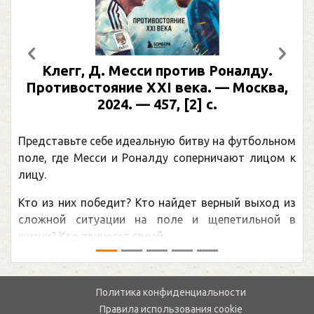
Предыдущий
След
Клегг, Д. Месси против Роналду.
Ра
Противостояние XXI века. — Москва,
и
2024. — 457, [2] с.
Моск
едставьте себе идеальную битву на футбольном
Погон
ле, где Месси и Роналду соперничают лицом к
рекор
цу.
канад
о из них победит? Кто найдет верный выход из
обсуж
ожной ситуации на поле и щепетильной в
мире.
зни? Кто принесет своей ...
— ...
Политика конфиденциальности
Правила использования cookie