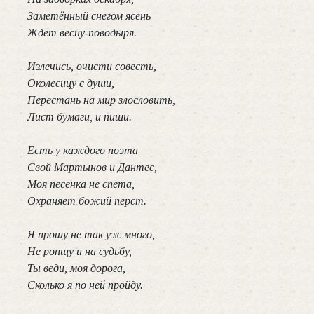
Заметённый снегом ясень
Ждёт весну-поводыря.
Излечись, очисти совесть,
Околесицу с души,
Перестань на мир злословить,
Лист бумаги, и пиши.
Есть у каждого поэта
Свой Мартынов и Дантес,
Моя песенка не спета,
Охраняет божий перст.
Я прошу не так уж много,
Не ропщу и на судьбу,
Ты веди, моя дорога,
Сколько я по ней пройду.