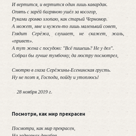
И вертится, и вертится один лишь кавардак.

Опять с зарёй багряною ушёл за косогор,

Руками громко хлопаю, как старый Черномор.

А может, мне и нужен-то лишь маленький совет,

Глядит Серёжа, слушает, не скажет, жаль, 
«привет».

А тут жена с посудою: "Всё пишешь? Не у дел".

Собрал бы лучше тумбочку, да люстру посмотрел,

Смотрю в глаза Серёжины-Есенинская грусть.

Ну не поэт я, Господи, пойду и утоплюсь!

    28 ноября 2019 г.

Посмотри, как мир прекрасен
Посмотри, как мир прекрасен,
На задворках декабря,