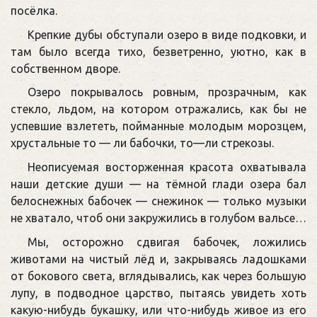
посёлка.
Крепкие дубы обступали озеро в виде подковки, и
там было всегда тихо, безветренно, уютно, как в
собственном дворе.
Озеро покрывалось ровным, прозрачным, как
стекло, льдом, на котором отражались, как бы не
успевшие взлететь, пойманные молодым морозцем,
хрустальные то — ли бабочки, то—ли стрекозы.
Неописуемая восторженная красота охватывала
наши детские души — на тёмной глади озера бал
белоснежных бабочек — снежинок — только музыки
не хватало, чтоб они закружились в голубом вальсе…
Мы, осторожно сдвигая бабочек, ложились
животами на чистый лёд и, закрываясь ладошками
от бокового света, вглядывались, как через большую
лупу, в подводное царство, пытаясь увидеть хоть
какую-нибудь букашку, или что-нибудь живое из его