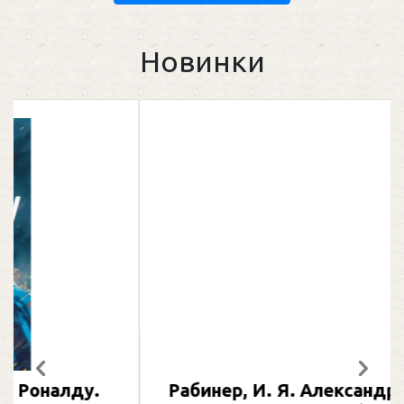
Новинки
Предыдущий
След
Рабинер, И. Я. Александр Овечкин :