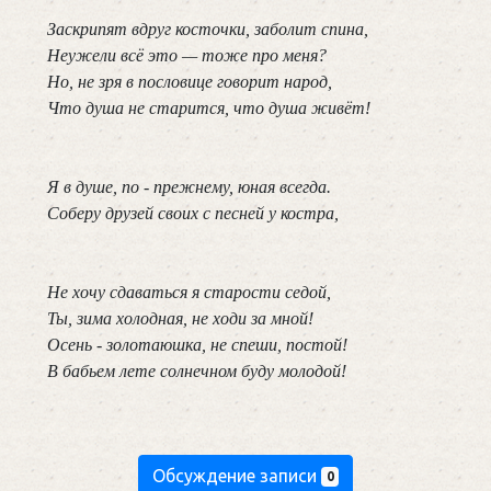
 Заскрипят вдруг косточки, заболит спина,

 Неужели всё это — тоже про меня?

 Но, не зря в пословице говорит народ,

 Что душа не старится, что душа живёт!

 Я в душе, по - прежнему, юная всегда.

 Соберу друзей своих с песней у костра,

 Не хочу сдаваться я старости седой,

 Ты, зима холодная, не ходи за мной!

 Осень - золотаюшка, не спеши, постой!

 В бабьем лете солнечном буду молодой! 
Обсуждение записи
0