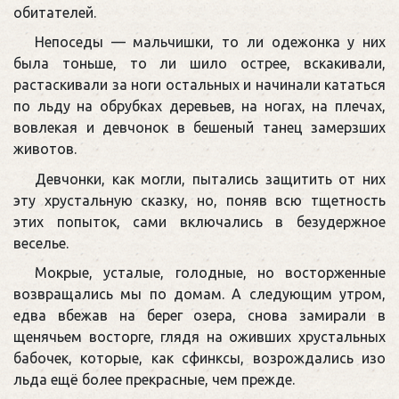
обитателей.
Непоседы — мальчишки, то ли одежонка у них
была тоньше, то ли шило острее, вскакивали,
растаскивали за ноги остальных и начинали кататься
по льду на обрубках деревьев, на ногах, на плечах,
вовлекая и девчонок в бешеный танец замерзших
животов.
Девчонки, как могли, пытались защитить от них
эту хрустальную сказку, но, поняв всю тщетность
этих попыток, сами включались в безудержное
веселье.
Мокрые, усталые, голодные, но восторженные
возвращались мы по домам. А следующим утром,
едва вбежав на берег озера, снова замирали в
щенячьем восторге, глядя на оживших хрустальных
бабочек, которые, как сфинксы, возрождались изо
льда ещё более прекрасные, чем прежде.