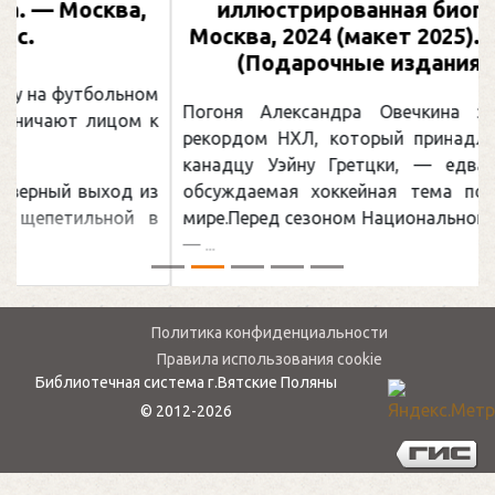
иллюстрированная биография. —
Москва, 2024 (макет 2025). — 133, [2] с.
(Подарочные издания. Спорт)
Погоня Александра Овечкина за снайперским
рекордом НХЛ, который принадлежит великому
канадцу Уэйну Гретцки, — едва ли не самая
обсуждаемая хоккейная тема последних лет в
мире.Перед сезоном Национальной хоккейной лиги
— ...
Политика конфиденциальности
Правила использования cookie
Библиотечная система г.Вятские Поляны
© 2012-2026