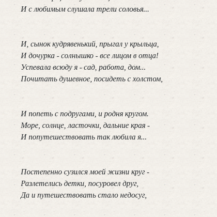
 И с любимым слушала трели соловья...

 И, сынок кудрявенький, прыгал у крыльца,

 И дочурка - солнышко - все лицом в отца!

 Успевала всюду я - сад, работа, дом...

 Почитать душевное, посидеть с холстом,

 И попеть с подругами, и родня кругом.

 Море, солнце, ласточки, дальние края -

 И попутешествовать так любила я...

 Постепенно сузился моей жизни круг -

 Разлетелись детки, посуровел друг,

 Да и путешествовать стало недосуг,
