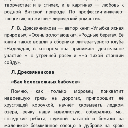
творчества: и в стихах, и в картинах — любовь к
родной Вятской природе. По профессии-инженер-
энергетик, по жизни – лирический романтик.
Л. В. Дресвянникова — автор книг: «Улыбка ясная
природы», «Осень-золотаюшка», «Родные берега». Её
книги также вошли в сборники литературного клуба
«Надежда», в котором она принимает деятельное
участие: «По утренней росе» и «На тихой станции
сойду».
Л. Дресвянникова
«Бал белоснежных бабочек»
Помню, как только морозец прихватит
надоевшую грязь на дорогах, припорошит её
хрустящей корочкой, начнёт сковывать ледком
озёра, речку нашу извилистую, собирались мы,
соседские ребята, шумной ватагой и бежали на
маленькое безымянное озерцо в дубраве на краю