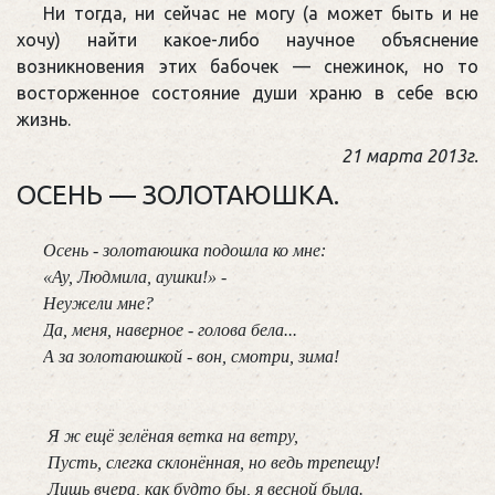
Ни тогда, ни сейчас не могу (а может быть и не
хочу) найти какое-либо научное объяснение
возникновения этих бабочек — снежинок, но то
восторженное состояние души храню в себе всю
жизнь.
21 марта 2013г.
ОСЕНЬ — ЗОЛОТАЮШКА.
Осень - золотаюшка подошла ко мне:

«Ау, Людмила, аушки!» -

Неужели мне?

Да, меня, наверное - голова бела...

А за золотаюшкой - вон, смотри, зима!

 Я ж ещё зелёная ветка на ветру,

 Пусть, слегка склонённая, но ведь трепещу!

 Лишь вчера, как будто бы, я весной была.
