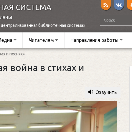
НАЯ СИСТЕМА
оляны
 централизованная библиотечная система»
Медиа
Читателям
Направления работы
ах и песнях»
я война в стихах и
Озвучить