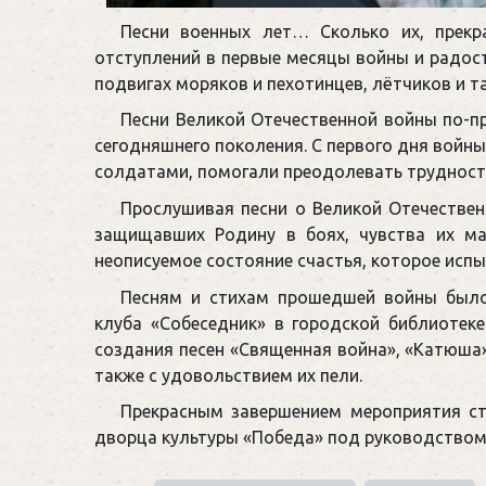
Песни военных лет… Сколько их, прекра
отступлений в первые месяцы войны и радост
подвигах моряков и пехотинцев, лётчиков и т
Песни Великой Отечественной войны по-
сегодняшнего поколения. С первого дня войны
солдатами, помогали преодолевать трудности
Прослушивая песни о Великой Отечествен
защищавших Родину в боях, чувства их ма
неописуемое состояние счастья, которое испы
Песням и стихам прошедшей войны было
клуба «Собеседник» в городской библиотек
создания песен «Священная война», «Катюша»,
также с удовольствием их пели.
Прекрасным завершением мероприятия ст
дворца культуры «Победа» под руководством