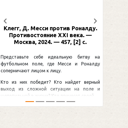
Предыдущий
Следующий
Клегг, Д. Месси против Роналду.
Рабине
Противостояние XXI века. —
: иллю
Москва, 2024. — 457, [2] с.
Москва
[2] 
Представьте себе идеальную битву на
футбольном поле, где Месси и Роналду
Погоня
соперничают лицом к лицу.
снайпер
Кто из них победит? Кто найдет верный
принадл
выход из сложной ситуации на поле и
Гретцки,
щепетильной в жизни? Кто принесет своей ...
хоккейна
сезоном Н