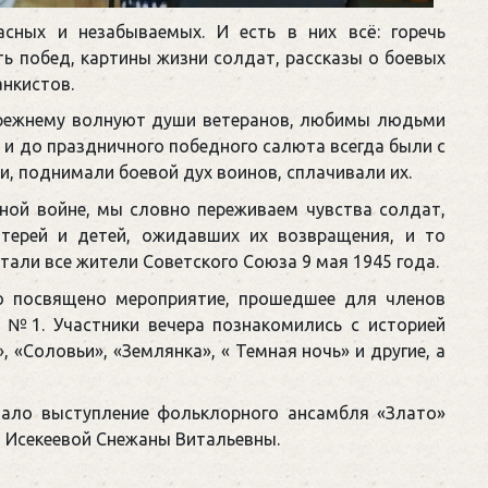
сных и незабываемых. И есть в них всё: горечь
ь побед, картины жизни солдат, рассказы о боевых
анкистов.
прежнему волнуют души ветеранов, любимы людьми
 и до праздничного победного салюта всегда были с
, поднимали боевой дух воинов, сплачивали их.
ной войне, мы словно переживаем чувства солдат,
терей и детей, ожидавших их возвращения, и то
тали все жители Советского Союза 9 мая 1945 года.
 посвящено мероприятие, прошедшее для членов
е №1. Участники вечера познакомились с историей
 «Соловьи», «Землянка», « Темная ночь» и другие, а
ало выступление фольклорного ансамбля «Злато»
 Исекеевой Снежаны Витальевны.