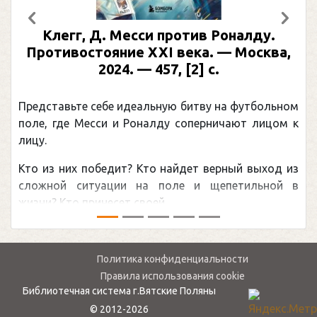
Предыдущий
След
Клегг, Д. Месси против Роналду.
Противостояние XXI века. — Москва,
2024. — 457, [2] с.
Представьте себе идеальную битву на футбольном
поле, где Месси и Роналду соперничают лицом к
лицу.
Кто из них победит? Кто найдет верный выход из
сложной ситуации на поле и щепетильной в
жизни? Кто принесет своей ...
Политика конфиденциальности
Правила использования cookie
Библиотечная система г.Вятские Поляны
© 2012-2026