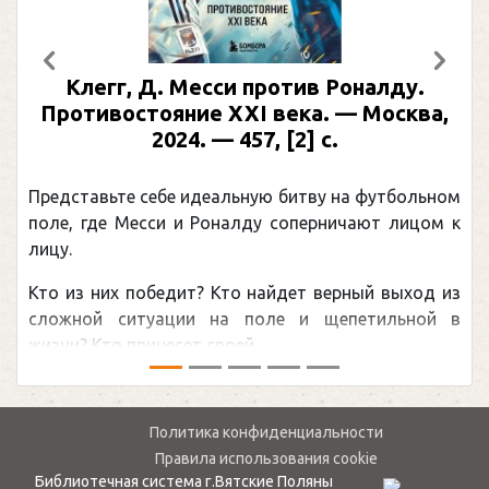
Предыдущий
След
Клегг, Д. Месси против Роналду.
Противостояние XXI века. — Москва,
2024. — 457, [2] с.
Представьте себе идеальную битву на футбольном
поле, где Месси и Роналду соперничают лицом к
лицу.
Кто из них победит? Кто найдет верный выход из
сложной ситуации на поле и щепетильной в
жизни? Кто принесет своей ...
Политика конфиденциальности
Правила использования cookie
Библиотечная система г.Вятские Поляны