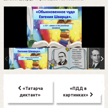
Навигация
по
«Татарча
«ПДД в
диктант»
картинках»
записям