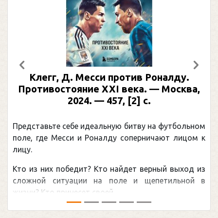
Предыдущий
След
Клегг, Д. Месси против Роналду.
Противостояние XXI века. — Москва,
2024. — 457, [2] с.
Представьте себе идеальную битву на футбольном
поле, где Месси и Роналду соперничают лицом к
лицу.
Кто из них победит? Кто найдет верный выход из
сложной ситуации на поле и щепетильной в
жизни? Кто принесет своей ...