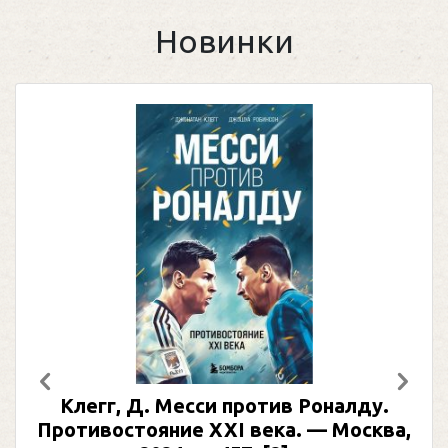
Новинки
Предыдущий
След
Клегг, Д. Месси против Роналду.
Противостояние XXI века. — Москва,