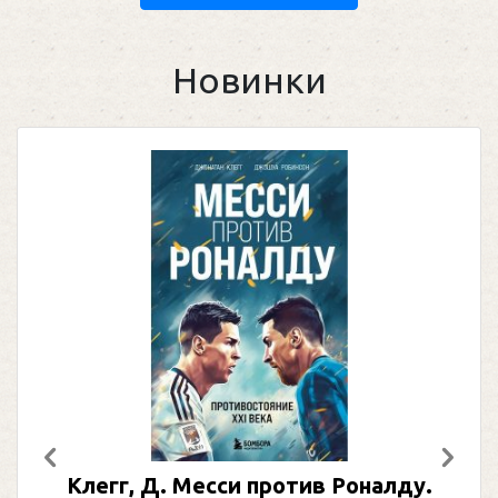
Новинки
Предыдущий
След
Клегг, Д. Месси против Роналду.