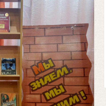
Клегг, Д. Месси
Противостоян
Москва, 2024.
Представьте себе 
футбольном поле, 
соперничают лицом к 
Кто из них победит
выход из сложной 
щепетильной в жизни? 