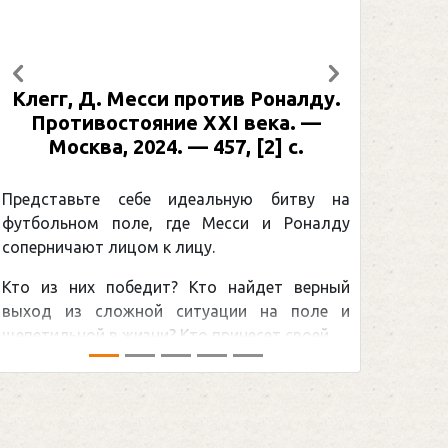
Предыдущий
Следующий
 против Роналду.
Рабинер, И. Я. Алексан
ие XXI века. —
: иллюстрированная био
 — 457, [2] с.
Москва, 2024 (макет 2025
[2] с. (Подарочные и
Спорт)
идеальную битву на
где Месси и Роналду
Погоня Александра Ов
лицу.
снайперским рекордом НХ
? Кто найдет верный
принадлежит великому кан
ситуации на поле и
Гретцки, — едва ли не самая
Кто принесет своей ...
хоккейная тема последних лет 
сезоном Национальной хоккейной