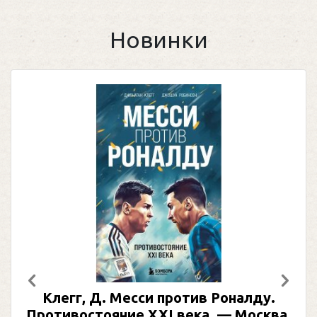
Новинки
Предыдущий
След
Клегг, Д. Месси против Роналду.
Противостояние XXI века. — Москва,