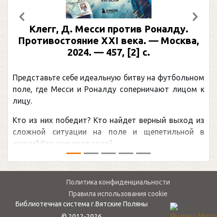
Предыдущий
След
Клегг, Д. Месси против Роналду.
Противостояние XXI века. — Москва,
2024. — 457, [2] с.
Представьте себе идеальную битву на футбольном
поле, где Месси и Роналду соперничают лицом к
лицу.
Кто из них победит? Кто найдет верный выход из
сложной ситуации на поле и щепетильной в
жизни? Кто принесет своей ...
Политика конфиденциальности
Правила использования cookie
Библиотечная система г.Вятские Поляны
© 2012-2026