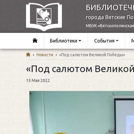
БИБЛИОТЕЧ
города Вятские П
МБУК «Вятскополянская
Библиотеки
События
›
Новости
›
«Под салютом Великой Победы»
«Под салютом Велико
13 Мая 2022