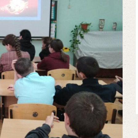
Клегг, Д. Месси против Роналду.
Противостояние XXI века. —
Москва, 2024. — 457, [2] с.
Представьте себе идеальную битву на
футбольном поле, где Месси и Роналду
соперничают лицом к лицу.
Кто из них победит? Кто найдет верный
выход из сложной ситуации на поле и
щепетильной в жизни? Кто принесет своей ...