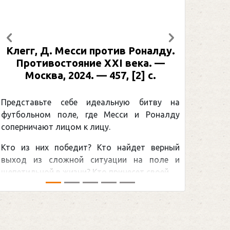
Предыдущий
Следующий
Рабинер, И. Я. Александр Овечкин
: иллюстрированная биография. —
Москва, 2024 (макет 2025). — 133,
[2] с. (Подарочные издания.
Спорт)
Погоня Александра Овечкина за
снайперским рекордом НХЛ, который
принадлежит великому канадцу Уэйну
Гретцки, — едва ли не самая обсуждаемая
хоккейная тема последних лет в мире.Перед
сезоном Национальной хоккейной лиги — ...